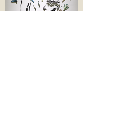
Il pleut des oiseaux morts sur chaque
arbre abbatu 2022